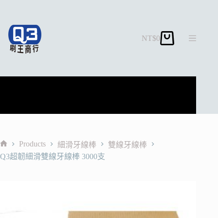
跳
至
主
NT$
0
要
購
內
物
容
車
Products
細滑牙線棒
雙線牙線棒
首
Q3超韌細滑雙線牙線棒 3000支
頁