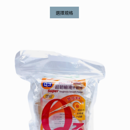
此
選擇規格
產
品
有
多
種
款
式。
可
在
產
品
頁
面
選
擇
選
項