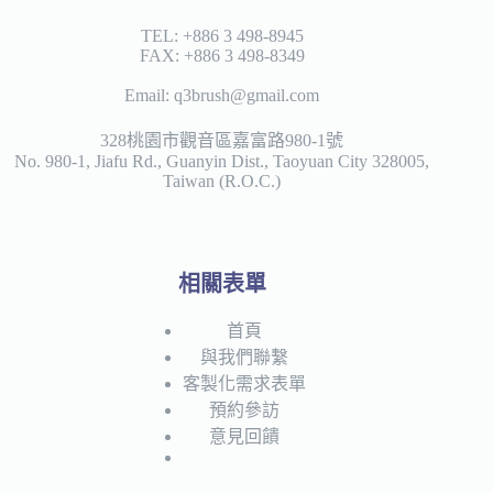
種
款
TEL: +886 3 498-8945
FAX: +886 3 498-8349
式。
可
Email: q3brush@gmail.com
在
328桃園市觀音區嘉富路980-1號
產
No. 980-1, Jiafu Rd., Guanyin Dist., Taoyuan City 328005,
品
Taiwan (R.O.C.)
頁
面
選
擇
相關表單
選
項
首頁
與我們聯繫
客製化需求表單
預約參訪
意見回饋