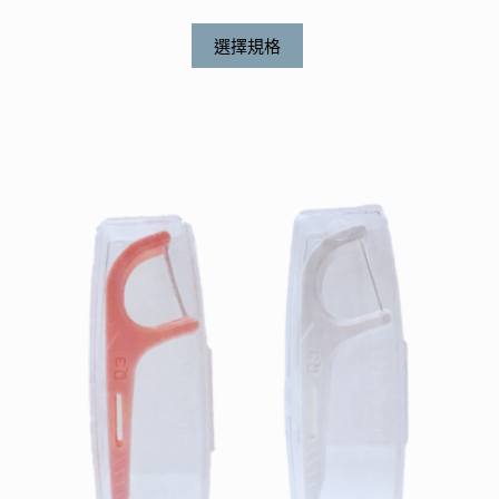
此
選擇規格
產
品
有
多
種
款
式。
可
在
產
品
頁
面
選
擇
選
項