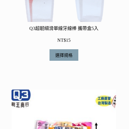
Q3超韌細滑單線牙線棒 攜帶盒5入
NT$
15
此
選擇規格
產
品
有
多
種
款
式。
可
在
產
品