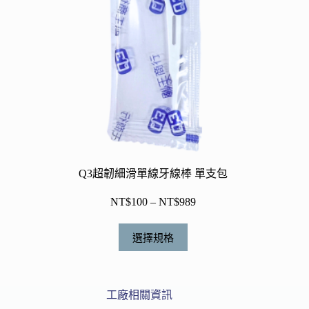
品
頁
面
選
擇
選
項
Q3超韌細滑單線牙線棒 單支包
NT$
100
–
NT$
989
價
格
此
範
選擇規格
產
圍：
品
NT$100
有
到
工廠相關資訊
NT$989
多