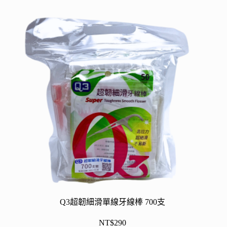
種
款
式。
可
在
產
品
頁
面
選
擇
選
項
Q3超韌細滑單線牙線棒 700支
NT$
290