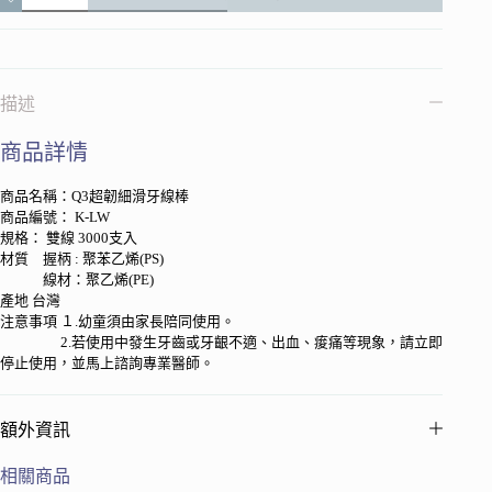
韌
細
滑
雙
描述
線
牙
商品詳情
線
棒
商品名稱：Q3超韌細滑牙線棒
3000
商品編號： K-LW
支
規格： 雙線 3000支入
數
材質 握柄 : 聚苯乙烯(PS)
量
線材：聚乙烯(PE)
產地 台灣
注意事項 １.幼童須由家長陪同使用。
2.若使用中發生牙齒或牙齦不適、出血、痠痛等現象，請立即
停止使用，並馬上諮詢專業醫師。
額外資訊
相關商品