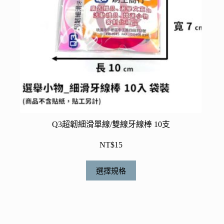
頁
面
選
擇
選
項
Q3超韌細滑單線/雙線牙線棒 10支
NT$
15
此
選擇規格
產
品
有
多