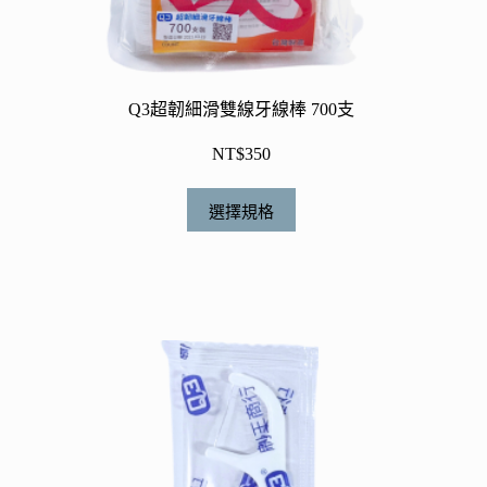
Q3超韌細滑雙線牙線棒 700支
NT$
350
此
選擇規格
產
品
有
多
種
款
式。
可
在
產