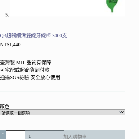
Q3超韌細滑雙線牙線棒 3000支
NT$
1,440
臺灣製 MIT 品質有保障
可宅配或超商貨到付款
通過SGS檢驗 安全放心使用
顏色
Q3
加入購物車
超