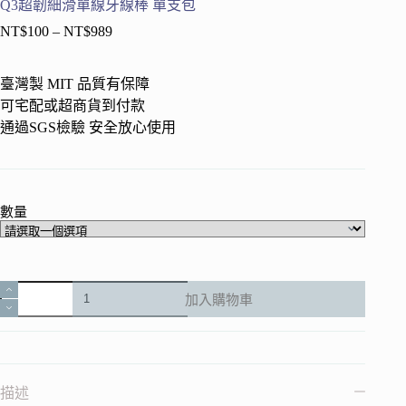
Q3超韌細滑單線牙線棒 單支包
NT$
100
–
NT$
989
價
格
範
臺灣製 MIT 品質有保障
圍：
可宅配或超商貨到付款
NT$100
通過SGS檢驗 安全放心使用
到
NT$989
數量
Q3
加入購物車
超
韌
細
滑
單
描述
線