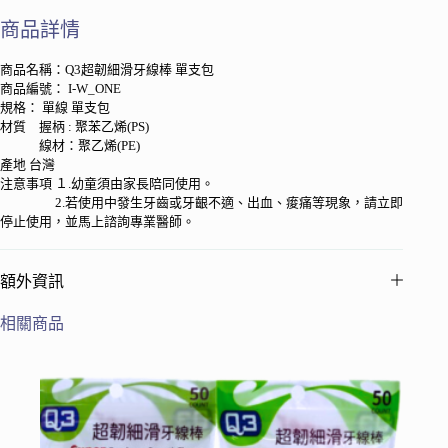
牙
商品詳情
線
棒
商品名稱：Q3超韌細滑牙線棒 單支包
單
商品編號： I-W_ONE
支
規格： 單線 單支包
包
材質 握柄 : 聚苯乙烯(PS)
數
線材：聚乙烯(PE)
量
產地 台灣
注意事項 １.幼童須由家長陪同使用。
2.若使用中發生牙齒或牙齦不適、出血、痠痛等現象，請立即
停止使用，並馬上諮詢專業醫師。
額外資訊
相關商品