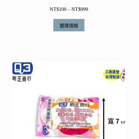
NT$
100
–
NT$
999
價
格
此
範
選擇規格
產
圍：
品
NT$100
有
到
NT$999
多
種
款
式。
可
在
產
品
頁
面
選
擇