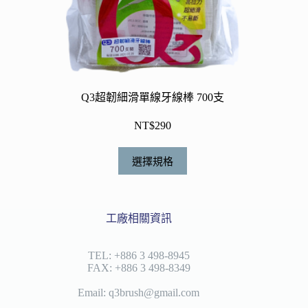
選
項
Q3超韌細滑單線牙線棒 700支
NT$
290
此
選擇規格
產
品
有
工廠相關資訊
多
種
款
TEL: +886 3 498-8945
FAX: +886 3 498-8349
式。
可
Email: q3brush@gmail.com
在