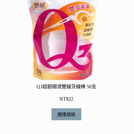
產
品
頁
面
選
擇
選
項
Q3超韌細滑雙線牙線棒 50支
NT$
22
此
選擇規格
產
品
有