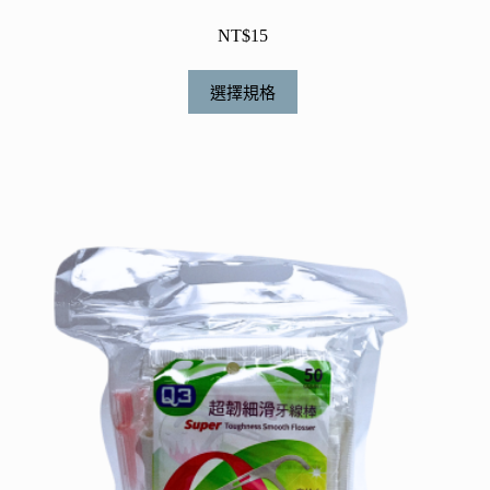
NT$
15
此
選擇規格
產
品
有
多
種
款
式。
可
在
產
品
頁
面
選
擇