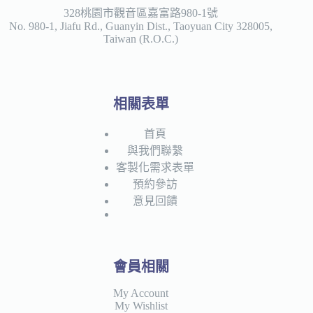
產
328桃園市觀音區嘉富路980-1號
No. 980-1, Jiafu Rd., Guanyin Dist., Taoyuan City 328005,
品
Taiwan (R.O.C.)
頁
面
選
擇
相關表單
選
項
首頁
與我們聯繫
客製化需求表單
預約參訪
意見回饋
會員相關
My Account
My Wishlist