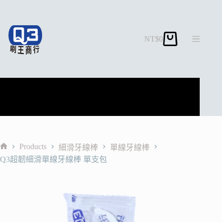
跳
至
主
NT$
0
要
購
內
物
容
車
Products
細滑牙線棒
單線牙線棒
首
Q3超韌細滑單線牙線棒 單支包
頁