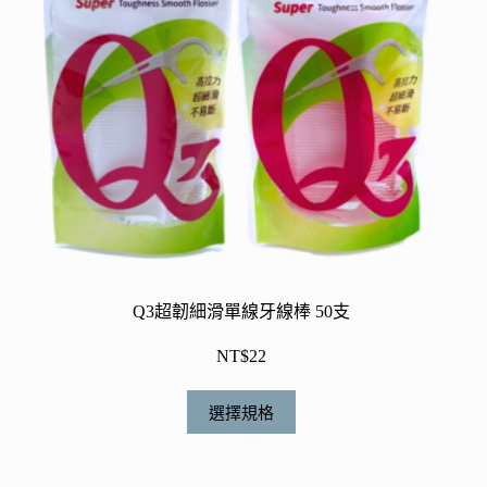
Q3超韌細滑單線牙線棒 50支
NT$
22
此
選擇規格
產
品
有