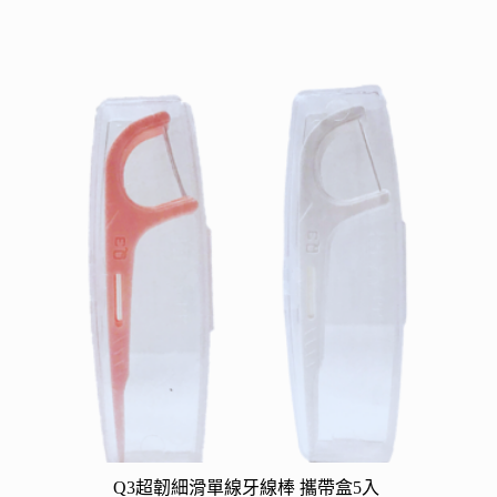
多
種
款
式。
可
在
產
品
頁
面
選
擇
選
項
Q3超韌細滑單線牙線棒 攜帶盒5入