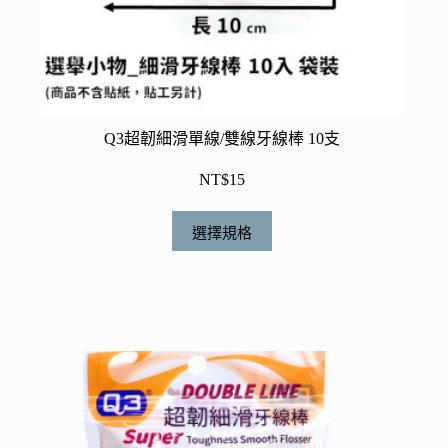
選
項
Q3超韌細滑單線/雙線牙線棒 10支
NT$
15
此
選擇規格
產
品
有
多
種
款
式。
可
在