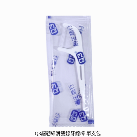
多
種
款
式。
可
在
產
品
頁
面
選
擇
選
項
Q3超韌細滑雙線牙線棒 單支包