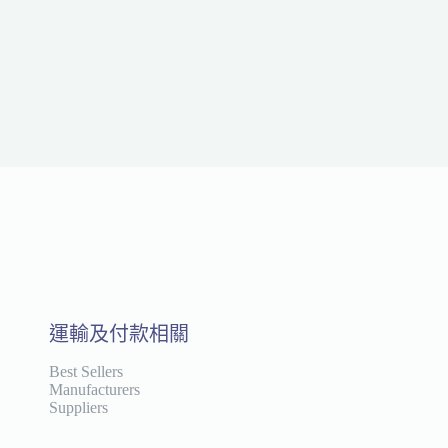
運輸及付款相關
Best Sellers
Manufacturers
Suppliers