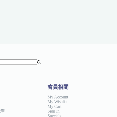
會員相關
My Account
My Wishlist
My Cart
表單
Sign In
Specials