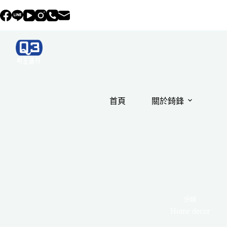
跳
至
主
要
內
容
首頁
關於錡鋒
分類
Home decor