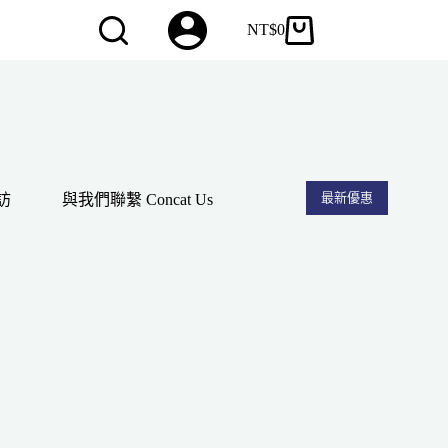
NT$
0
購
物
車
最新優惠
訪
與我們聯繫 Concat Us